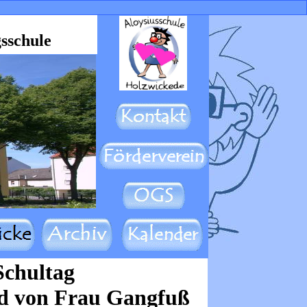
sschule
 Schultag
nd von Frau Gangfuß