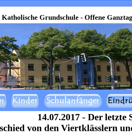
Katholische Grundschule -
Offene Ganztag
14.07.2017 - Der letzte
schied von den Viertklässlern u