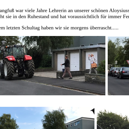
angfuß war viele Jahre Lehrerin an unserer schönen Aloysius
ht sie in den Ruhestand und hat voraussichtlich für immer Fe
m letzten Schultag haben wir sie morgens überrascht.....