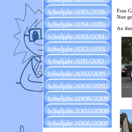
Frau G
Nun ge
An ihre